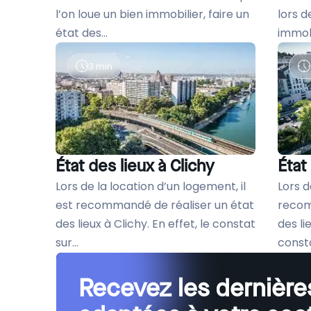
l’on loue un bien immobilier, faire un
lors d
état des...
immobil
3 min
État des lieux à Clichy
État
Lors de la location d’un logement, il
Lors d
est recommandé de réaliser un état
recom
des lieux à Clichy. En effet, le constat
des li
sur...
consta
Recevez les dernières