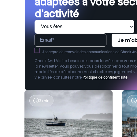
adaptées à votre sec
d'activité
J'accepte de recevoir des communications de Check And
Check And Visit a besoin des coordonnées que vous n
la newsletter. Vous pouvez vous désabonner à tout mom
modalités de désabonnement et notre engagement vis-à
vie privée, consultez notre
.
Politique de confidentialité
3 min