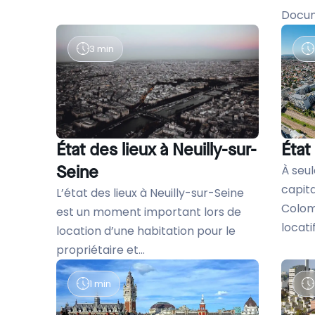
Docum
3 min
État des lieux à Neuilly-sur-
État
Seine
À seu
capit
L’état des lieux à Neuilly-sur-Seine
Colomb
est un moment important lors de
locatif.
location d’une habitation pour le
propriétaire et...
1 min