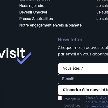
Nous rejoindre
Je sui
Devenir Checker
Je sui
Presse & actualités
Je sui
Notre engagement envers la planète
Newsletter
Chaque mois, recevez toute
par email en vous abonnan
Check And Visi
J'accepte de
nous fournissez
recevoir des
pouvez vous d