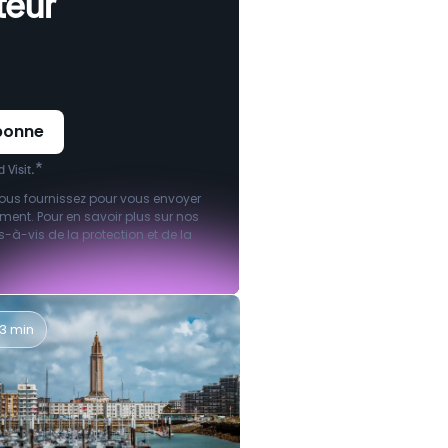
teur
*
 Visit.
ous fournissez pour vous envoyer
ent. Pour en savoir plus sur nos
-vis de la protection et de la
3 min