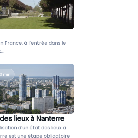
harger l'étude de cas
harger l'étude de cas
harger l'étude de cas
harger l'étude de cas
France, à l’entrée dans le
..
3 min
 des lieux à Nanterre
lisation d’un état des lieux à
rre est une étape obligatoire