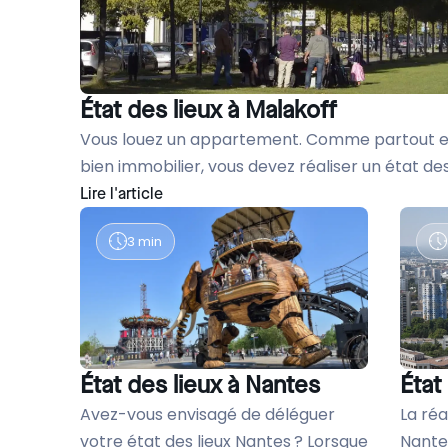
État des lieux à Malakoff
Téléc
Téléc
Téléc
Téléc
Vous louez un appartement. Comme partout en 
bien immobilier, vous devez réaliser un état des.
ions
Lire l'article
3 min
État des lieux à Nantes
État
Avez-vous envisagé de déléguer
La réa
votre état des lieux Nantes ? Lorsque
Nante