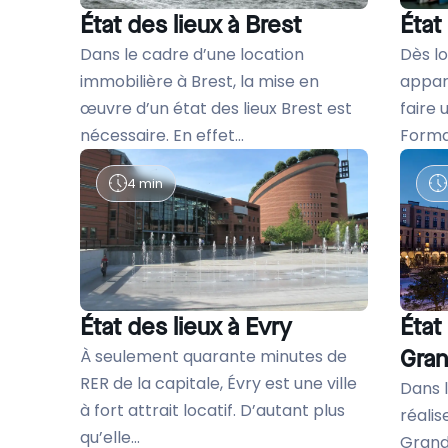
État des lieux à Brest
État
Dans le cadre d’une location
Dès lo
immobilière à Brest, la mise en
appart
œuvre d’un état des lieux Brest est
faire 
nécessaire. En effet...
Formal
4 min
État des lieux à Evry
État
Gra
À seulement quarante minutes de
RER de la capitale, Évry est une ville
Dans l
à fort attrait locatif. D’autant plus
réalis
qu’elle...
Grand