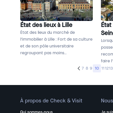
État des lieux à Lille
État
Sei
État des lieux du marché de
l’immobilier à Lille : Fort de sa culture
Lorsq
et de son pôle universitaire
posse
regroupant pas moins...
recom
faire l
7
8
9
10
11
12
13
À propos de Check & Visit
Nous
Qui sommes-nous
Je suis