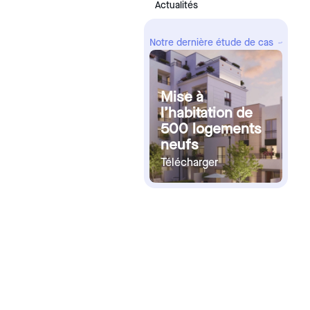
Actualités
InSpacer
Lexique
Location court terme
Notre dernière étude de cas
DPE projeté
Job
Nous rejoindre
Mise à
Les autres secteurs
l’habitation de
Devenir Checker
Fournisseur d'énergie
500 logements
Les évolutions de nos solut
neufs
Le LAB
Télécharger
Assurance
Le club utilisateurs
Assistance