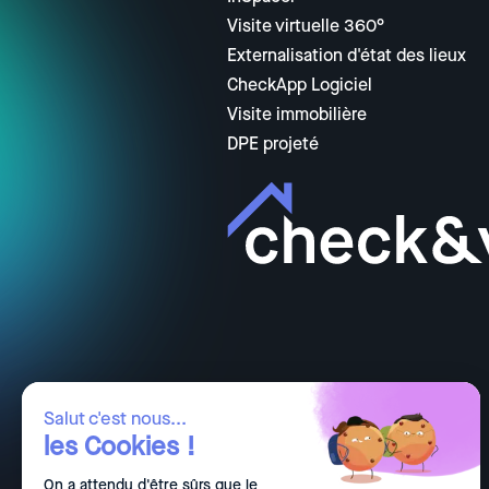
Visite virtuelle 360°
Externalisation d'état des lieux
CheckApp Logiciel
Visite immobilière
DPE projeté
Salut c'est nous...
les Cookies !
On a attendu d'être sûrs que le