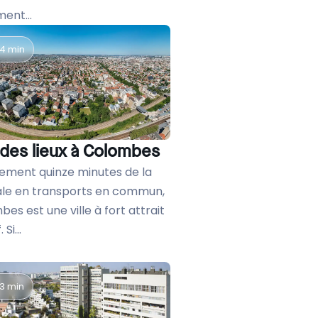
ent...
4 min
 des lieux à Colombes
lement quinze minutes de la
ale en transports en commun,
es est une ville à fort attrait
 Si...
3 min