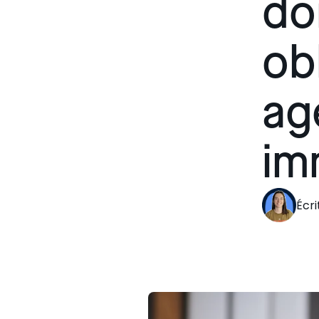
do
InSpacer
Lexique
Location court terme
ob
DPE projeté
Job
Nous rejoindre
ag
Les autres secteurs
Devenir Checker
Fournisseur d'énergie
Les évolutions de nos solut
im
Le LAB
Assurance
Le club utilisateurs
Écr
Assistance