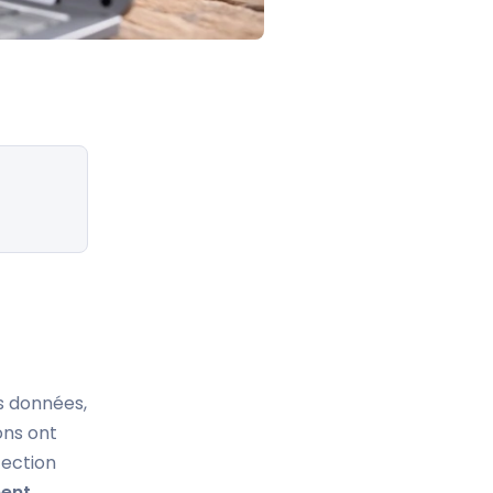
s données,
ons ont
tection
ent