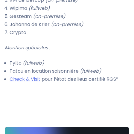
X14 de Gercop
(on-premise)
Wipimo
(fullweb)
Gesteam
(on-premise)
Johanna de Krier
(on-premise)
Crypto
Mention spéciales :
Tylto
(fullweb)
Tatou en location saisonnière
(fullweb)
Check & Visit
pour l’état des lieux certifié RGS*