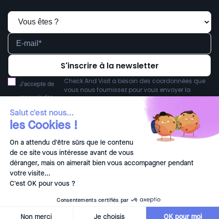
Check And Visit a besoin des coordonnées que
J'accepte de
vous nous fournissez pour vous envoyer la
recevoir des
newsletter. Vous pouvez vous désabonner à tout
moment. Pour en savoir plus sur nos modalités
communications
Salut c'est nous...
de désabonnement et notre engagement vis-à-
les Cookies !
de Check And
vis de la protection et de la vie privée, consultez
notre
.
Politique de confidentialité
*
Visit.
On a attendu d'être sûrs que le contenu
de ce site vous intéresse avant de vous
déranger, mais on aimerait bien vous accompagner pendant
France
Français
votre visite...
Politique de confidentialité et mention légales
Plan de site
-
© 2026 Check&Visit. Tous droits réservés.
C'est OK pour vous ?
Consentements certifiés par
Non merci
Je choisis
OK pour moi