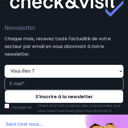
Newsletter
Chaque mois, recevez toute l'actualité de votre
secteur par email en vous abonnant à notre
newsletter.
Check And Visit a besoin des coordonnées que
J'accepte de
vous nous fournissez pour vous envoyer la
recevoir des
newsletter. Vous pouvez vous désabonner à tout
moment. Pour en savoir plus sur nos modalités
communications
Salut c'est nous...
de désabonnement et notre engagement vis-à-