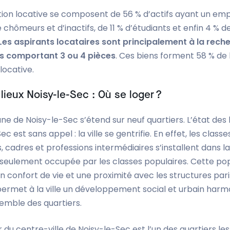
ion locative se composent de 56 % d’actifs ayant un empl
 chômeurs et d’inactifs, de 11 % d’étudiants et enfin 4 % d
Les aspirants locataires sont principalement à la rech
s comportant 3 ou 4 pièces
. Ces biens forment 58 % de 
ocative.
 lieux Noisy-le-Sec : Où se loger ?
 de Noisy-le-Sec s’étend sur neuf quartiers. L’état des l
c est sans appel : la ville se gentrifie. En effet, les classe
cadres et professions intermédiaires s’installent dans la v
t seulement occupée par les classes populaires. Cette po
 confort de vie et une proximité avec les structures pari
permet à la ville un développement social et urbain harm
emble des quartiers.
r du centre-ville de Noisy-le-Sec est l’un des quartiers les