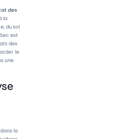
tat des
à la
e, du sol
-Sec est
tats des
garder le
ns une
yse
 dans la