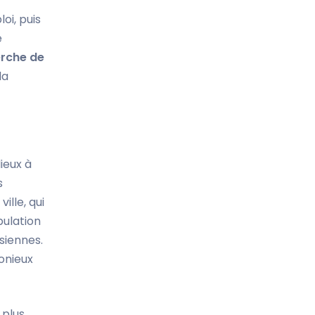
oi, puis
e
erche de
la
ieux à
s
ille, qui
pulation
siennes.
onieux
 plus