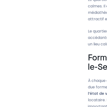
calmes. Il
médiathèqu
attractif 
Le quartie
accédants
un lieu ca
Forma
le-S
À chaque 
due forme 
l’état de
locataire.
importants