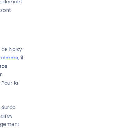
déalement
 sont
 de Noisy-
teImmo
,
il
ace
en
 Pour la
e durée
taires
logement