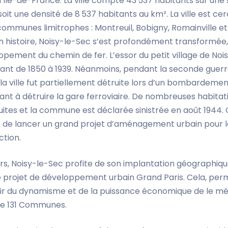
l’Ile-de-France. La ville compte 43 537 habitants sur une
soit une densité de 8 537 habitants au km². La ville est ce
communes limitrophes : Montreuil, Bobigny, Romainville et
n histoire, Noisy-le-Sec s’est profondément transformée,
pement du chemin de fer. L’essor du petit village de Noi
tant de 1850 à 1939. Néanmoins, pendant la seconde guer
la ville fut partiellement détruite lors d’un bombardemen
sant à détruire la gare ferroviaire. De nombreuses habitat
uites et la commune est déclarée sinistrée en août 1944. 
t de lancer un grand projet d’aménagement urbain pour l
ction.
urs, Noisy-le-Sec profite de son implantation géographiq
e projet de développement urbain Grand Paris. Cela, perm
jouir du dynamisme et de la puissance économique de le m
e 131 Communes.