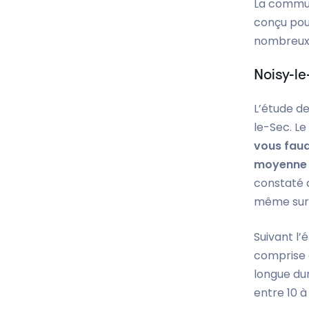
La commun
conçu pou
nombreux :
Noisy-le
L’étude de 
le-Sec. Le
vous fau
moyenne 
constaté d
même surfa
Suivant l’
comprise d
longue du
entre 10 à