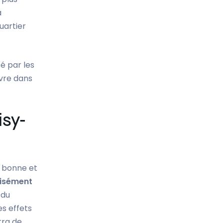
a
uartier
é par les
ivre dans
isy-
n bonne et
cisément
 du
es effets
tra de