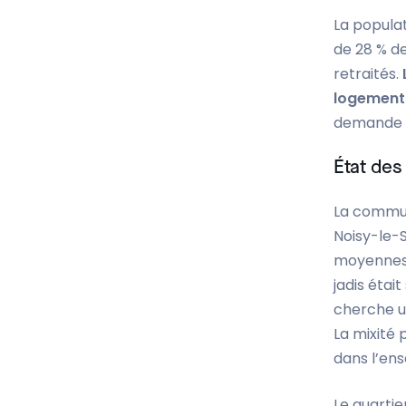
La populat
de 28 % de
retraités.
logement
demande l
État des
La commune
Noisy-le-Se
moyennes, 
jadis étai
cherche un
La mixité 
dans l’ens
Le quartie