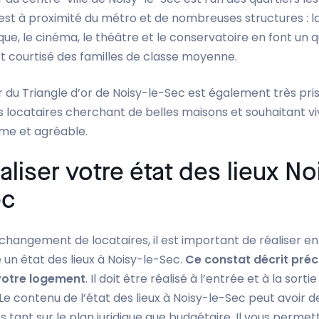
 est à proximité du métro et de nombreuses structures : l
e, le cinéma, le théâtre et le conservatoire en font un q
et courtisé des familles de classe moyenne.
r du Triangle d’or de Noisy-le-Sec est également très pris
 locataires cherchant de belles maisons et souhaitant v
lme et agréable.
liser votre état des lieux No
ec
changement de locataires, il est important de réaliser e
un état des lieux à Noisy-le-Sec.
Ce constat décrit pré
 votre logement
. Il doit être réalisé à l’entrée et à la sortie
 Le contenu de l’état des lieux à Noisy-le-Sec peut avoir d
 tant sur le plan juridique que budgétaire. Il vous permet