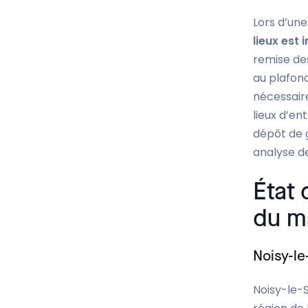
Lors d’une
lieux est
remise des
au plafond
nécessaire
lieux d’en
dépôt de 
analyse de
État 
du m
Noisy-l
Noisy-le-