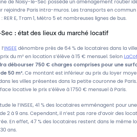
e de Noisy-le-Sec possède un aménagement routier i
r rejoindre Paris intra-muros. Les transports en commun
 RER E, Tram 1, Métro 5 et nombreuses lignes de bus.
-Sec : état des lieux du marché locatif
l’
INSEE
dénombre près de 64 % de locataires dans la ville
 prix du m² en location s’élève à 15 € mensuel. Selon
LaCo
dra débourser 750 € charges comprises pour une surf
de 50 m².
Ce montant est inférieur au prix du loyer moy
ans les villes présentes dans la petite couronne de Paris.
ce locative le prix s’élève à 1750 € mensuel à Paris.
étude le l’INSEE, 41 % des locataires emménagent pour un
e 2 à 9 ans. Cependant, il n’est pas rare d’avoir des loca
rée. En effet, 47 % des locataires restent dans le même 
 30 ans.