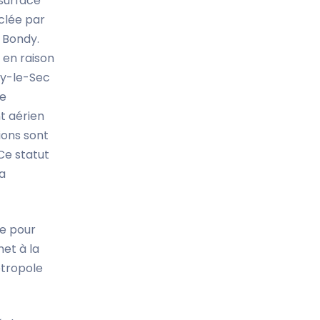
 surface
rclée par
 Bondy.
 en raison
sy-le-Sec
re
t aérien
ions sont
Ce statut
a
ue pour
et à la
étropole