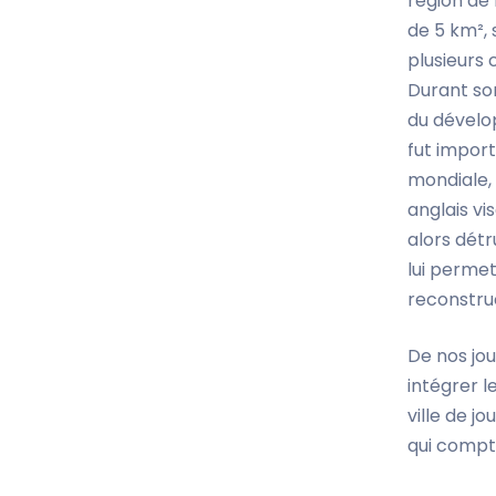
région de 
de 5 km², 
plusieurs 
Durant so
du dévelop
fut impor
mondiale, 
anglais vi
alors détr
lui perme
reconstru
De nos jo
intégrer l
ville de 
qui compt