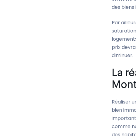
des biens
Par ailleu
saturation
logements 
prix devra
diminuer.
La ré
Mont
Réaliser u
bien immob
important 
comme nou
des habit