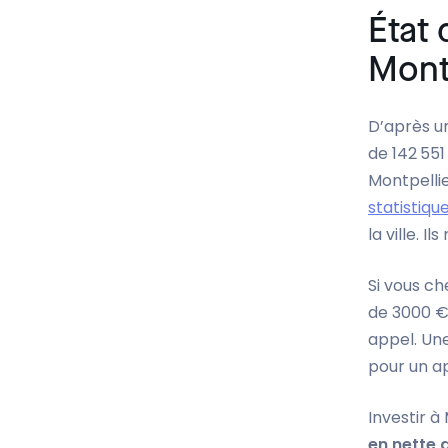
État 
Mont
D’après u
de 142 551
Montpelli
statistiqu
la ville. 
Si vous ch
de 3000 € 
appel. Un
pour un a
Investir à
en nette