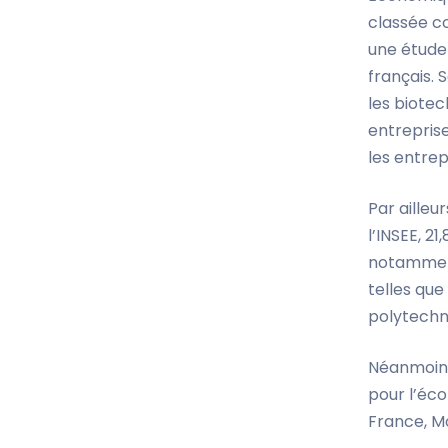
classée c
une étude 
français. 
les biotec
entreprise
les entrep
Par ailleu
l’INSEE, 2
notamment 
telles que
polytechn
Néanmoins,
pour l’éco
France, Mo