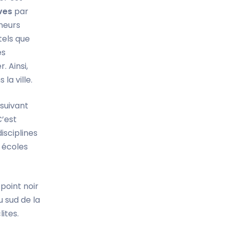
ves
par
eneurs
tels que
es
. Ainsi,
la ville.
 suivant
C’est
isciplines
s écoles
point noir
u sud de la
ites.