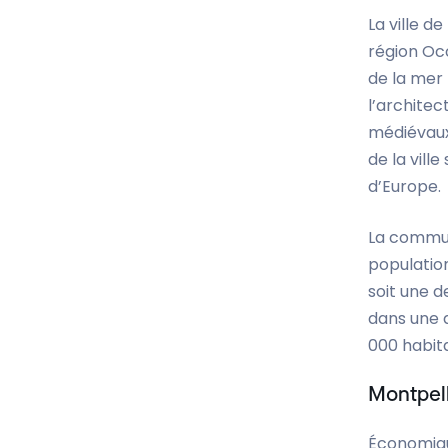
La ville d
région Occ
de la mer
l’architec
médiévaux 
de la vill
d’Europe.
La commun
population
soit une d
dans une 
000 habit
Montpell
Économique