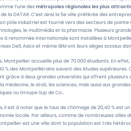
omme l’une des
métropoles régionales les plus attracti
de la DATAR. C’est ainsi la 5e ville préférée des entrepr
Son pôle industriel est tourné vers des secteurs de pointe 
hnologies, le multimédia et la pharmacie. Plusieurs grand
s à renommée internationale sont installées à Montpellier
rises Dell, Asics et même IBM ont leurs sièges sociaux dans 
rs, Montpellier accueille plus de 70 000 étudiants. En effet,
1,80 % des Montpelliérains suivent des études supérieures. 
grâce à deux grandes universités qui offrent plusieurs d
 la médecine, le droit, les sciences, mais aussi aux grande
iques ou Groupe Sup de Co…
 il est à noter que le taux de chômage de 20,40 % est un 
nomie locale. Par ailleurs, comme de nombreuses villes d
ntpellier est une ville dont la population est très hétérocl