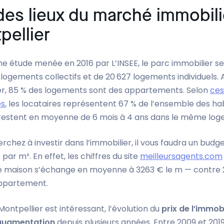
des lieux du marché immobili
pellier
ne étude menée en 2016 par L’INSEE, le parc immobilier 
 logements collectifs et de 20 627 logements individuels. Ai
er, 85 % des logements sont des appartements. Selon
ce
es
, les locataires représentent 67 % de l’ensemble des ha
Ils restent en moyenne de 6 mois à 4 ans dans le même lo
erchez à investir dans l’immobilier, il vous faudra un bud
par m². En effet, les chiffres du site
meilleursagents.com
e maison s’échange en moyenne à 3263 € le m — contre
ppartement.
 Montpellier est intéressant, l’évolution du
prix de l’immobi
 augmentation
depuis plusieurs années. Entre 2009 et 2019