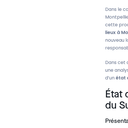
Dans le ca
Montpellie
cette proc
lieux à Mo
nouveau lo
responsabi
Dans cet a
une analys
d’un
état 
État 
du S
Présenta