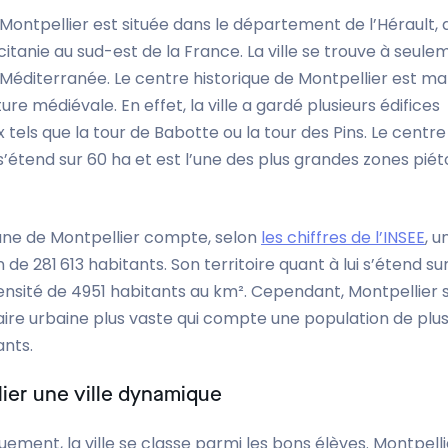
e Montpellier est située dans le département de l’Hérault, 
itanie au sud-est de la France. La ville se trouve à seul
 Méditerranée. Le centre historique de Montpellier est m
ture médiévale. En effet, la ville a gardé plusieurs édifices
tels que la tour de Babotte ou la tour des Pins. Le centre
e s’étend sur 60 ha et est l’une des plus grandes zones pié
e de Montpellier compte, selon
les chiffres de l’INSEE
, u
 de 281 613 habitants. Son territoire quant à lui s’étend su
ensité de 4951 habitants au km². Cependant, Montpellier s
aire urbaine plus vaste qui compte une population de plu
ants.
ier une ville dynamique
ment, la ville se classe parmi les bons élèves. Montpelli