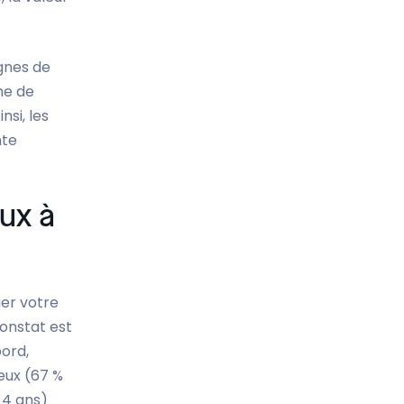
ignes de
ume de
si, les
nte
eux à
er votre
constat est
bord,
eux (67 %
 4 ans)