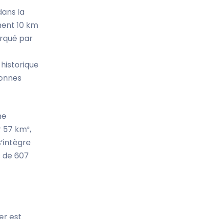
dans la
ement 10 km
arqué par
 historique
tonnes
ne
r 57 km²,
’intègre
s de 607
er est