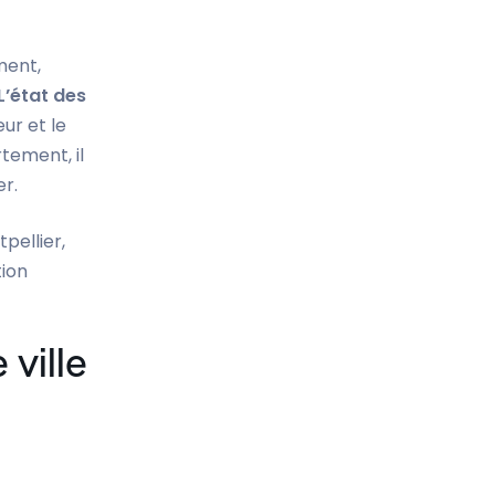
ment,
L’état des
eur et le
rtement, il
er.
pellier,
tion
 ville