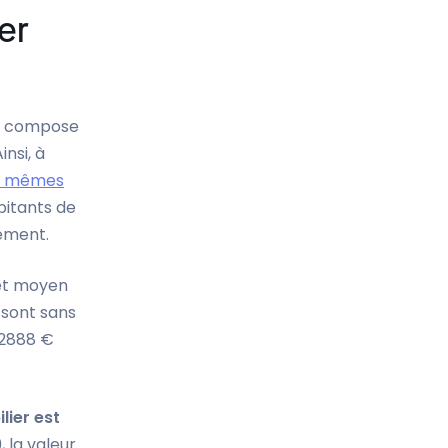
er
se compose
nsi, à
s mêmes
bitants de
gement.
get moyen
sont sans
 2888 €
lier est
, la valeur