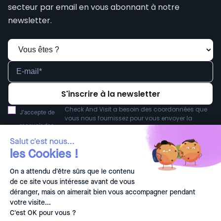
secteur par email en vous abonnant à notre
newsletter.
Check And Visit a besoin des coordonnées que
J'accepte de
vous nous fournissez pour vous envoyer la
recevoir des
newsletter. Vous pouvez vous désabonner à tout
moment. Pour en savoir plus sur nos modalités
communications
Salut c'est nous...
de désabonnement et notre engagement vis-à-
les Cookies !
de Check And
vis de la protection et de la vie privée, consultez
notre
.
Politique de confidentialité
*
Visit.
On a attendu d'être sûrs que le contenu
de ce site vous intéresse avant de vous
déranger, mais on aimerait bien vous accompagner pendant
France
Français
votre visite...
Politique de confidentialité et mention légales
Plan de site
-
© 2026 Check&Visit. Tous droits réservés.
C'est OK pour vous ?